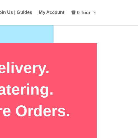
oin Us | Guides
My Account
0 Tour
elivery.
atering.
re Orders.