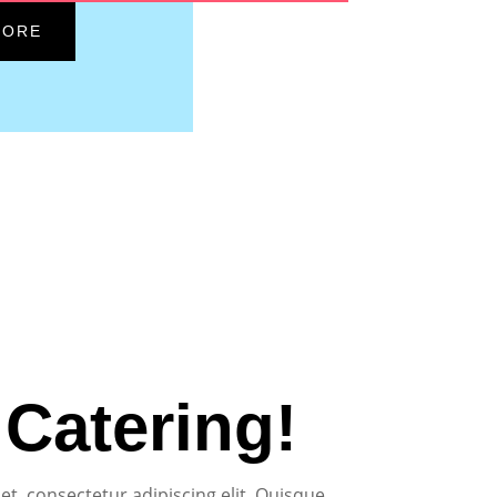
MORE
o
Catering!
t, consectetur adipiscing elit. Quisque