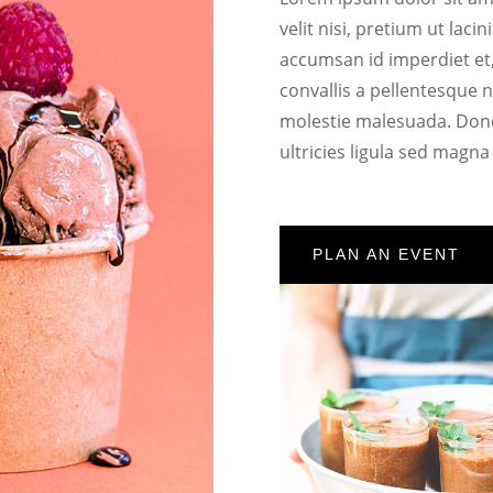
velit nisi, pretium ut laci
accumsan id imperdiet et,
convallis a pellentesque n
molestie malesuada. Done
ultricies ligula sed magn
PLAN AN EVENT