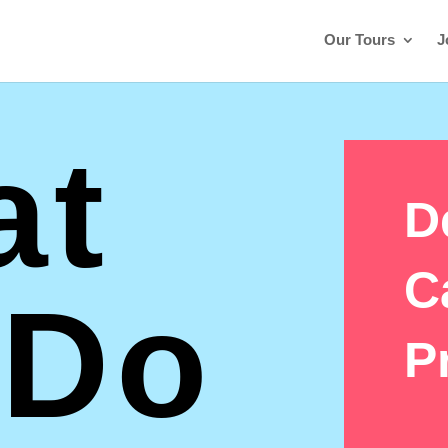
Our Tours
J
at
D
C
 Do
P