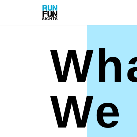
Wh
We