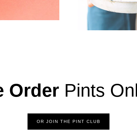
e Order
Pints On
OR JOIN THE PINT CLUB