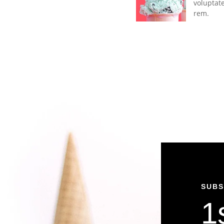
voluptat
rem.
SUBS
1