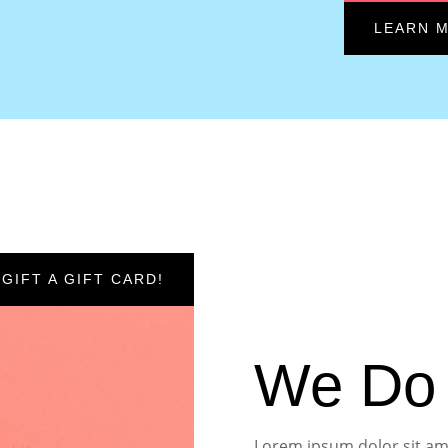
LEARN 
GIFT A GIFT CARD!
We D
Lorem ipsum dolor sit ame